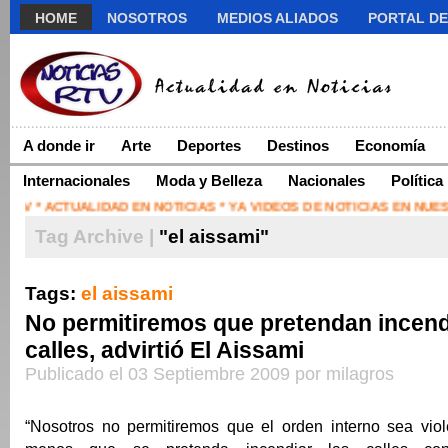
HOME
NOSOTROS
MEDIOS ALIADOS
PORTAL DE
A donde ir
Arte
Deportes
Destinos
Economía
Internacionales
Moda y Belleza
Nacionales
Política
TV * ACTUALIDAD EN NOTICIAS * YA VIDEOS DE NOTICIAS EN NU
Tag Archive |
"el aissami"
Tags:
el aissami
No permitiremos que pretendan incend
calles, advirtió El Aissami
Publicado el 03 Septiembre 2009 por milagros
“Nosotros no permitiremos que el orden interno sea vi