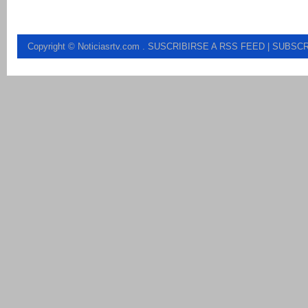
Copyright © Noticiasrtv.com
.
SUSCRIBIRSE A RSS FEED
| SUBSCR