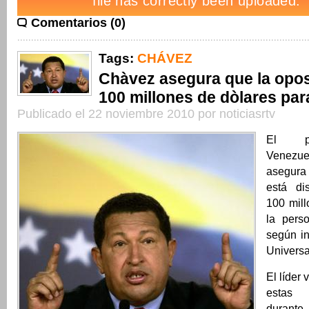
Comentarios (0)
Tags:
CHÁVEZ
Chàvez asegura que la opos
100 millones de dòlares par
Publicado el 22 noviembre 2010 por noticiasrtv
El pr
Venezue
asegura
está di
100 mill
la pers
según in
Universa
El líder
estas 
durante