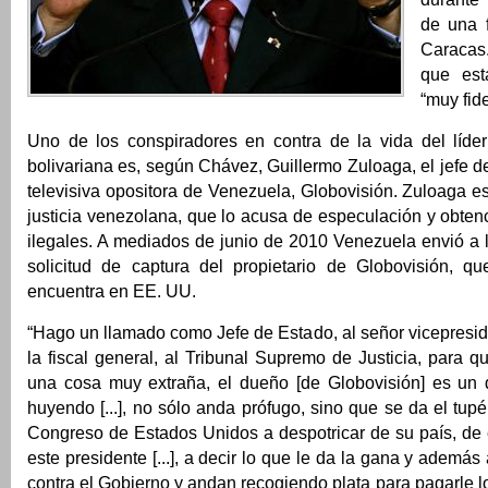
de una 
Caracas
que est
“muy fid
Uno de los conspiradores en contra de la vida del líder
bolivariana es, según Chávez, Guillermo Zuloaga, el jefe 
televisiva opositora de Venezuela, Globovisión. Zuloaga e
justicia venezolana, que lo acusa de especulación y obten
ilegales. A mediados de junio de 2010 Venezuela envió 
solicitud de captura del propietario de Globovisión, q
encuentra en EE. UU.
“Hago un llamado como Jefe de Estado, al señor vicepresid
la fiscal general, al Tribunal Supremo de Justicia, para 
una cosa muy extraña, el dueño [de Globovisión] es un 
huyendo [...], no sólo anda prófugo, sino que se da el tupé
Congreso de Estados Unidos a despotricar de su país, de 
este presidente [...], a decir lo que le da la gana y ademá
contra el Gobierno y andan recogiendo plata para pagarle l