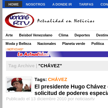
HOME
NOSOTROS
A DONDE IR
TARIFAS
CON
Arte
Beisbol Venezolano
Clima
Deportes
Destin
Moda y Belleza
Nacionales
Planeta verde
Política
Tag Archive |
"CHÁVEZ"
Tags:
CHÁVEZ
El presidente Hugo Chávez 
solicitud de poderes especi
Publicado el 13 diciembre 2010 por noticiasrtv