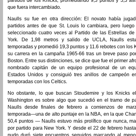
partidos de los Knicks, promediando 9,3 puntos y 3,3 asi
que fuera intercambiado.
Naulls su fue en otra dirección: El novato había juga
partidos antes de que St. Louis lo cambiara, pero luego
seleccionado cuatro veces al Partido de las Estrellas 
York. De 1,98 metros y salido de UCLA, Naulls est
temporadas y promedió 19,3 puntos y 11.6 rebotes con los K
su carrera en la campaña 1965-66 tras un breve paso po
Boston. Entre sus distinciones, se dice que fue el primer a
nombrado capitán de un equipo profesional de un equ
Estados Unidos y consiguió tres anillos de campeón en
temporadas con los Celtics.
No obstante, lo que buscan Stoudemire y los Knicks el
Washington es sobre algo que sucedió en el tramo de pa
Naulls desde finales de febrero a comienzos de ma
temporada—una de alto puntaje en la NBA, en la que Cha
50,4 puntos — Naulls estuvo más prolífico que nunca, m
por partido para New York. Y desde el 22 de febrero hasta
pudo duró siete encuentros seguidos marcando al meno