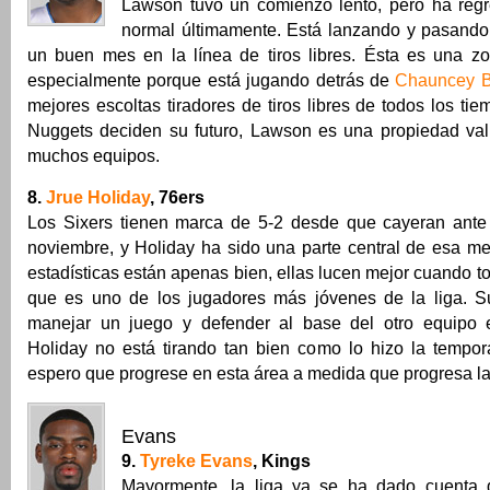
Lawson tuvo un comienzo lento, pero ha regr
normal últimamente. Está lanzando y pasando 
un buen mes en la línea de tiros libres. Ésta es una zo
especialmente porque está jugando detrás de
Chauncey B
mejores escoltas tiradores de tiros libres de todos los tie
Nuggets deciden su futuro, Lawson es una propiedad va
muchos equipos.
8.
Jrue Holiday
, 76ers
Los Sixers tienen marca de 5-2 desde que cayeran ante
noviembre, y Holiday ha sido una parte central de esa me
estadísticas están apenas bien, ellas lucen mejor cuando
que es uno de los jugadores más jóvenes de la liga. S
manejar un juego y defender al base del otro equipo e
Holiday no está tirando tan bien como lo hizo la tempo
espero que progrese en esta área a medida que progresa l
Evans
9.
Tyreke Evans
, Kings
Mayormente, la liga ya se ha dado cuenta