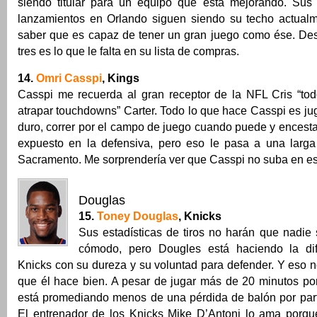
siendo titular para un equipo que está mejorando. Sus
lanzamientos en Orlando siguen siendo su techo actual
saber que es capaz de tener un gran juego como ése. Desa
tres es lo que le falta en su lista de compras.
14.
Omri Casspi
, Kings
Casspi me recuerda al gran receptor de la NFL Cris “to
atrapar touchdowns” Carter. Todo lo que hace Casspi es ju
duro, correr por el campo de juego cuando puede y encestar
expuesto en la defensiva, pero eso le pasa a una larga 
Sacramento. Me sorprendería ver que Casspi no suba en est
Douglas
15.
Toney Douglas
, Knicks
Sus estadísticas de tiros no harán que nadie 
cómodo, pero Dougles está haciendo la dif
Knicks con su dureza y su voluntad para defender. Y eso no
que él hace bien. A pesar de jugar más de 20 minutos por
está promediando menos de una pérdida de balón por part
El entrenador de los Knicks Mike D’Antoni lo ama porque