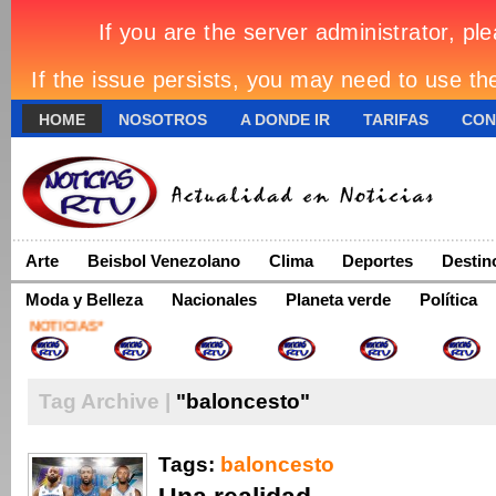
HOME
NOSOTROS
A DONDE IR
TARIFAS
CON
Arte
Beisbol Venezolano
Clima
Deportes
Destin
Moda y Belleza
Nacionales
Planeta verde
Política
Tag Archive |
"baloncesto"
Tags:
baloncesto