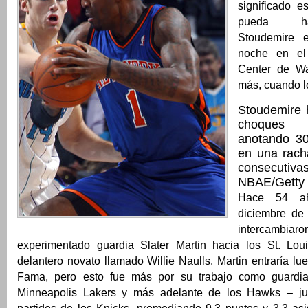
significado e
pueda ha
Stoudemire e
noche en el 
Center de Wa
más, cuando l
Stoudemire 
choques 
anotando 3
en una racha
consecutiva
NBAE/Getty
Hace 54 a
diciembre de
interca
experimentado guardia Slater Martin hacia los St. Lo
delantero novato llamado Willie Naulls. Martin entraría lu
Fama, pero esto fue más por su trabajo como guardi
Minneapolis Lakers y más adelante de los Hawks – j