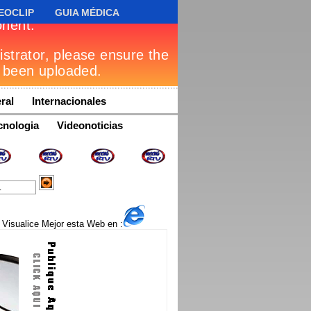
EOCLIP
GUIA MÉDICA
ral
Internacionales
cnologia
Videonoticias
Visualice Mejor esta Web en :