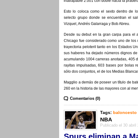
inatrapable 2.001 con doble hacia la pradera
Esto lo coloca como el sexto dentro de l
selecto grupo donde se encuentran el sa
Vizquel, Andrés Galarraga y Bob Abreu.
Desde su debut en la gran carpa para el 
Chicago fue considerado como uno de los m
trayectoria peloteril tanto en los Estados
sus haberes ha dejado números dignos de u
acumulando 1004 carreras anotadas, 405 do
rayitas impulsadas, 603 bases por bolas re
sólo dos conjuntos, el de los Medias Blancas
Magglio a demás de poseer un título de bat
260 en la historia de las mayores con al me
Comentarios (0)
Tags:
baloncesto
NBA
Publicado el 30 abril
Spurs eliminan a M