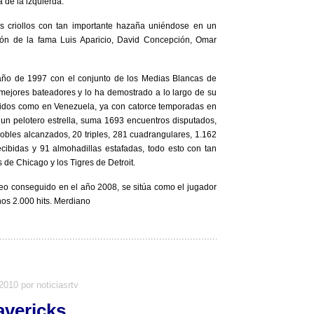
 de la izquierda.
os criollos con tan importante hazaña uniéndose en un
lón de la fama Luis Aparicio, David Concepción, Omar
año de 1997 con el conjunto de los Medias Blancas de
ejores bateadores y lo ha demostrado a lo largo de su
 Unidos como en Venezuela, ya con catorce temporadas en
n pelotero estrella, suma 1693 encuentros disputados,
bles alcanzados, 20 triples, 281 cuadrangulares, 1.162
cibidas y 91 almohadillas estafadas, todo esto con tan
 de Chicago y los Tigres de Detroit.
eo conseguido en el año 2008, se sitúa como el jugador
nos 2.000 hits. Merdiano
 2010 por noticiasrtv
avericks