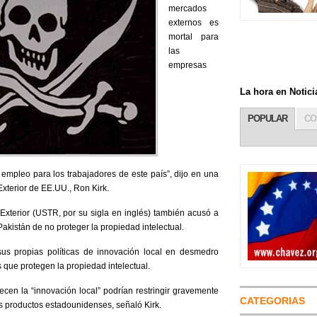
mercados
externos es
mortal para
las
empresas
La hora en Noti
POPULAR
CO
empleo para los trabajadores de este país”, dijo en una
xterior de EE.UU., Ron Kirk.
xterior (USTR, por su sigla en inglés) también acusó a
akistán de no proteger la propiedad intelectual.
us propias políticas de innovación local en desmedro
 que protegen la propiedad intelectual.
ecen la “innovación local” podrían restringir gravemente
CATEGORIAS
os productos estadounidenses, señaló Kirk.