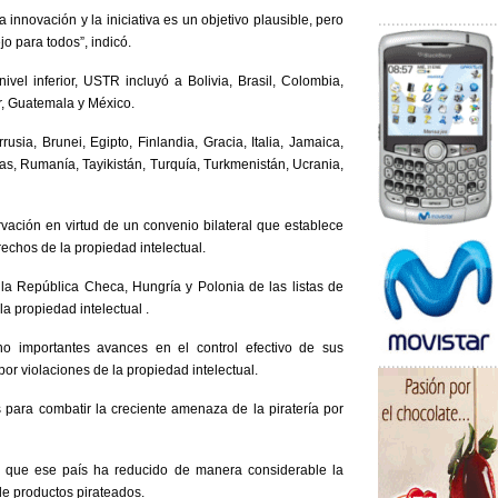
innovación y la iniciativa es un objetivo plausible, pero
o para todos”, indicó.
ivel inferior, USTR incluyó a Bolivia, Brasil, Colombia,
, Guatemala y México.
usia, Brunei, Egipto, Finlandia, Gracia, Italia, Jamaica,
nas, Rumanía, Tayikistán, Turquía, Turkmenistán, Ucrania,
ación en virtud de un convenio bilateral que establece
echos de la propiedad intelectual.
la República Checa, Hungría y Polonia de las listas de
a propiedad intelectual .
o importantes avances en el control efectivo de sus
or violaciones de la propiedad intelectual.
para combatir la creciente amenaza de la piratería por
ó que ese país ha reducido de manera considerable la
de productos pirateados.