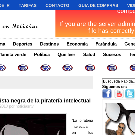
E IR
TARIFAS
CONTACTO
GUIA DE COMPRAS
VID
ima
Deportes
Destinos
Economía
Farándula
Gene
laneta verde
Política
Que leer
Salud
Sucesos
Te
Siguenos en:
sta negra de la piratería intelectual
 2010 por noticiasrtv
“La piratería
intelectual
en los