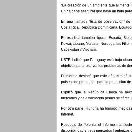
“La creación de un ambiente que alimente la 
China debe asegurar que haya un trato parej
En una llamada “lista de observación” de n
Costa Rica, República Dominicana, Ecuador
En esa lista también figuran España, Bielorr
Kuwai, Líbano, Malasia, Noruega, las Filipi
Uzbekistán y Vietnam.
USTR indicó que Paraguay está bajo observ
objetivos para resolver los problemas de der
El informe destacó que este año eliminó a 
países con problemas para la protección de l
Explicó que la República Checa ha hech
mercados y ha establecido penas de cárcel p
Por otra parte, Hungría ha tomado medidas 
Internet.
Respecto de Polonia, el informe manifest
disponibilidad en sus mercados fronterizos 