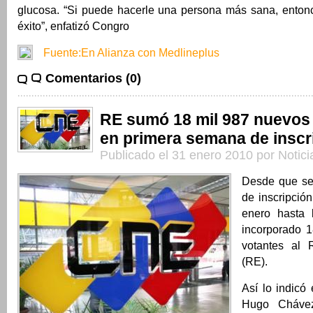
glucosa. “Si puede hacerle una persona más sana, entonc
éxito”, enfatizó Congro
Fuente:En Alianza con Medlineplus
Comentarios (0)
RE sumó 18 mil 987 nuevos
en primera semana de inscr
Publicado el 31 enero 2010 por Notic
Desde que se 
de inscripció
enero hasta 
incorporado 
votantes al R
(RE).
Así lo indicó 
Hugo Chávez