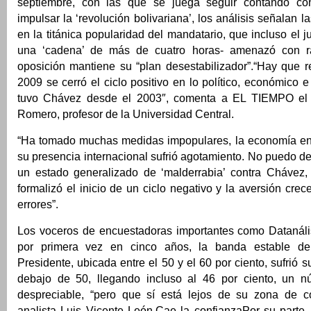
septiembre, con las que se juega seguir contando co
impulsar la ‘revolución bolivariana’, los análisis señalan l
en la titánica popularidad del mandatario, que incluso el j
una ‘cadena’ de más de cuatro horas- amenazó con rad
oposición mantiene su “plan desestabilizador”.
“Hay que r
2009 se cerró el ciclo positivo en lo político, económico e
tuvo Chávez desde el 2003″, comenta a EL TIEMPO el p
Romero, profesor de la Universidad Central.
“Ha tomado muchas medidas impopulares, la economía ent
su presencia internacional sufrió agotamiento. No puedo de
un estado generalizado de ‘malderrabia’ contra Chávez
formalizó el inicio de un ciclo negativo y la aversión cre
errores”.
Los voceros de encuestadoras importantes como Datanáli
por primera vez en cinco años, la banda estable de
Presidente, ubicada entre el 50 y el 60 por ciento, sufrió 
debajo de 50, llegando incluso al 46 por ciento, un 
despreciable, “pero que sí está lejos de su zona de con
analista Luis Vicente León.
Cae la confianza
Por su parte,