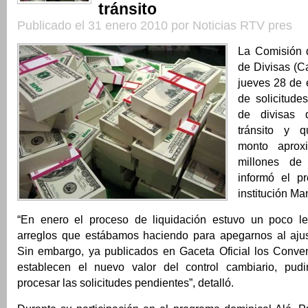
tránsito
Publicado el 31 enero 2010 por Noticias RTV pres
La Comisión 
de Divisas (Ca
jueves 28 de 
de solicitude
de divisas 
tránsito y 
monto aprox
millones de 
informó el p
institución Ma
“En enero el proceso de liquidación estuvo un poco le
arreglos que estábamos haciendo para apegarnos al aju
Sin embargo, ya publicados en Gaceta Oficial los Conve
establecen el nuevo valor del control cambiario, pu
procesar las solicitudes pendientes”, detalló.