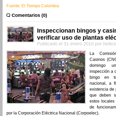
Fuente: El Tiempo Colombia
Comentarios (0)
Inspeccionan bingos y casi
verificar uso de plantas elé
Publicado el 31 enero 2010 por Notic
La Comisió
Casinos (CNC
domingo u
inspección a 
bingo en tod
nacional, a f
existencia de 
que deben se
estos locales
de funcionam
por la Corporación Eléctrica Nacional (Corpoelec).