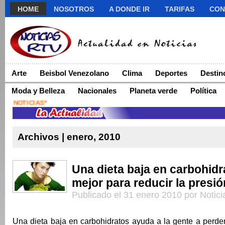
HOME
NOSOTROS
A DONDE IR
TARIFAS
CON
Arte
Beisbol Venezolano
Clima
Deportes
Destin
Moda y Belleza
Nacionales
Planeta verde
Política
Archivos | enero, 2010
Una dieta baja en carbohidr
mejor para reducir la presión
Publicado el 31 enero 2010 por Notic
Una dieta baja en carbohidratos ayuda a la gente a perde