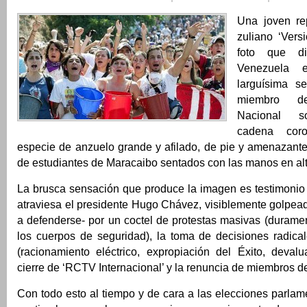
Una joven rep
zuliano ‘Vers
foto que d
Venezuela 
larguísima s
miembro d
Nacional s
cadena cor
especie de anzuelo grande y afilado, de pie y amenazante
de estudiantes de Maracaibo sentados con las manos en alt
La brusca sensación que produce la imagen es testimoni
atraviesa el presidente Hugo Chávez, visiblemente golpea
a defenderse- por un coctel de protestas masivas (durame
los cuerpos de seguridad), la toma de decisiones radica
(racionamiento eléctrico, expropiación del Éxito, devalu
cierre de ‘RCTV Internacional’ y la renuncia de miembros d
Con todo esto al tiempo y de cara a las elecciones parlam