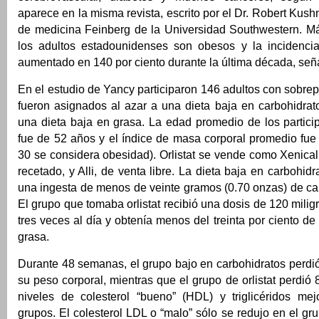
aparece en la misma revista, escrito por el Dr. Robert Kush
de medicina Feinberg de la Universidad Southwestern. Má
los adultos estadounidenses son obesos y la incidenci
aumentado en 140 por ciento durante la última década, señ
En el estudio de Yancy participaron 146 adultos con sobr
fueron asignados al azar a una dieta baja en carbohidrato
una dieta baja en grasa. La edad promedio de los partici
fue de 52 años y el índice de masa corporal promedio fue 
30 se considera obesidad). Orlistat se vende como Xenica
recetado, y Alli, de venta libre. La dieta baja en carbohi
una ingesta de menos de veinte gramos (0.70 onzas) de car
El grupo que tomaba orlistat recibió una dosis de 120 mili
tres veces al día y obtenía menos del treinta por ciento de
grasa.
Durante 48 semanas, el grupo bajo en carbohidratos perdió
su peso corporal, mientras que el grupo de orlistat perdió 
niveles de colesterol “bueno” (HDL) y triglicéridos m
grupos. El colesterol LDL o “malo” sólo se redujo en el gru