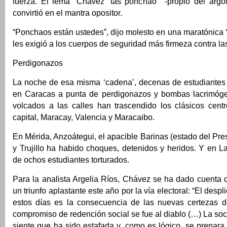
fuerza. El lema “Chávez ‘tas ponchao’” -propio del argot
convirtió en el mantra opositor.
“Ponchaos están ustedes”, dijo molesto en una maratónica 
les exigió a los cuerpos de seguridad más firmeza contra las
Perdigonazos
La noche de esa misma ‘cadena’, decenas de estudiantes 
en Caracas a punta de perdigonazos y bombas lacrimóge
volcados a las calles han trascendido los clásicos cent
capital, Maracay, Valencia y Maracaibo.
En Mérida, Anzoátegui, el apacible Barinas (estado del Pr
y Trujillo ha habido choques, detenidos y heridos. Y en 
de ochos estudiantes torturados.
Para la analista Argelia Ríos, Chávez se ha dado cuenta de
un triunfo aplastante este año por la vía electoral: “El desp
estos días es la consecuencia de las nuevas certezas d
compromiso de redención social se fue al diablo (…) La s
siente que ha sido estafada y, como es lógico, se prepara