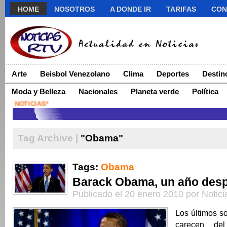
HOME
NOSOTROS
A DONDE IR
TARIFAS
CON
Arte
Beisbol Venezolano
Clima
Deportes
Destin
Moda y Belleza
Nacionales
Planeta verde
Política
Tag Archive |
"Obama"
Tags:
Obama
Barack Obama, un año des
Publicado el 20 enero 2010 por Notic
Los últimos s
carecen de