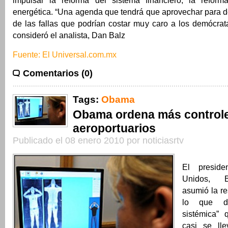
impulsar la reforma del sistema financiero, la reform
energética. “Una agenda que tendrá que aprovechar para d
de las fallas que podrían costar muy caro a los demócrat
consideró el analista, Dan Balz
Fuente: El Universal.com.mx
Comentarios (0)
Tags:
Obama
Obama ordena más control
aeroportuarios
Publicado el 08 enero 2010 por noticiasrtv
El presid
Unidos, 
asumió la re
lo que de
sistémica” 
casi se ll