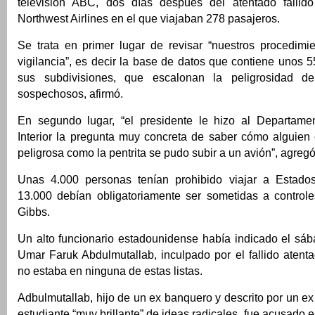
televisión ABC, dos días después del atentado fallid
Northwest Airlines en el que viajaban 278 pasajeros.
Se trata en primer lugar de revisar “nuestros procedimie
vigilancia”, es decir la base de datos que contiene unos
sus subdivisiones, que escalonan la peligrosidad de
sospechosos, afirmó.
En segundo lugar, “el presidente le hizo al Departame
Interior la pregunta muy concreta de saber cómo alguien
peligrosa como la pentrita se pudo subir a un avión”, agregó
Unas 4.000 personas tenían prohibido viajar a Estados
13.000 debían obligatoriamente ser sometidas a controles
Gibbs.
Un alto funcionario estadounidense había indicado el sá
Umar Faruk Abdulmutallab, inculpado por el fallido atent
no estaba en ninguna de estas listas.
Adbulmutallab, hijo de un ex banquero y descrito por un e
estudiante “muy brillante” de ideas radicales, fue acusado 