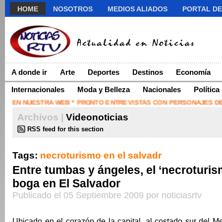
HOME
NOSOTROS
MEDIOS ALIADOS
PORTAL DE
A donde ir
Arte
Deportes
Destinos
Economía
Internacionales
Moda y Belleza
Nacionales
Política
N NUESTRA WEB * PRONTO ENTREVISTAS CON PERSONAJES DE LA S
Archivos |
Videonoticias
RSS feed for this section
Tags:
necroturismo en el salvadr
Entre tumbas y ángeles, el ‘necroturis
boga en El Salvador
Publicado el 05 Septiembre 2009 por noticiasrtv
Ubicado en el corazón de la capital, al costado sur del M