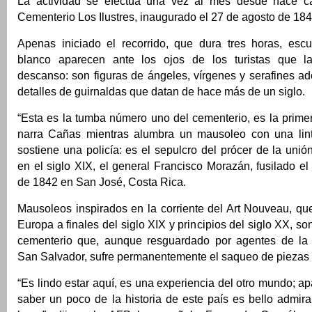
La actividad se efectúa una vez al mes desde hace c
Cementerio Los Ilustres, inaugurado el 27 de agosto de 184
Apenas iniciado el recorrido, que dura tres horas, esc
blanco aparecen ante los ojos de los turistas que las
descanso: son figuras de ángeles, vírgenes y serafines a
detalles de guirnaldas que datan de hace más de un siglo.
“Esta es la tumba número uno del cementerio, es la primer
narra Cañas mientras alumbra un mausoleo con una lin
sostiene una policía: es el sepulcro del prócer de la uni
en el siglo XIX, el general Francisco Morazán, fusilado e
de 1842 en San José, Costa Rica.
Mausoleos inspirados en la corriente del Art Nouveau, qu
Europa a finales del siglo XIX y principios del siglo XX, s
cementerio que, aunque resguardado por agentes de la 
San Salvador, sufre permanentemente el saqueo de piezas
“Es lindo estar aquí, es una experiencia del otro mundo; ap
saber un poco de la historia de este país es bello admira