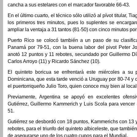
cancha a sus estelares con el marcador favorable 66-43.
En el último cuarto, el técnico sólo utilizó al pívot titular, Tia
los primeros tres minutos, pues lo suplentes se encarga
ampliar la ventaja a 31 tantos (81-50) con cinco minutos por
Puerto Rico se colocó también a un paso de su clasific
Panamá por 79-51, con la buena labor del pivot Peter 
anotó 12 puntos y 11 rebotes, secundado por Guillermo Dí
Carlos Arroyo (11) y Ricardo Sánchez (10).
El quinteto boricua se enfrentará este miércoles a su
Dominicana, que esta tarde venció a Uruguay por 80-74 y q
el puertorriqueño Julio Toro, quien conoce muy bien al local
Previamente, Argentina se apoyó en excelentes ofens
Gutiérrez, Guillermo Kammerich y Luis Scola para vencer
51.
Gutiérrez se desbordó con 18 puntos, Kammerichs con 13 y
rebotes, para el triunfo del quinteto albiceleste, que tamb
de asegurarse uno de los cuatro cupos para el Mundial.