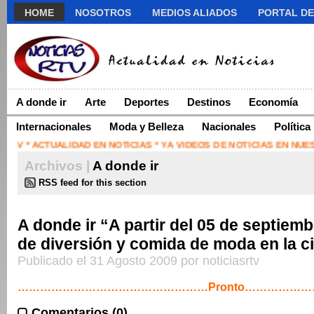
HOME
NOSOTROS
MEDIOS ALIADOS
PORTAL DE
A donde ir
Arte
Deportes
Destinos
Economía
Internacionales
Moda y Belleza
Nacionales
Política
RTV * ACTUALIDAD EN NOTICIAS * YA VIDEOS DE NOTICIAS EN NU
Archivos |
A donde ir
RSS feed for this section
A donde ir “A partir del 05 de septiembr
de diversión y comida de moda en la c
Publicado el 31 Agosto 2009 por noticiasrtv
……………………………………………Pronto………………
Comentarios (0)