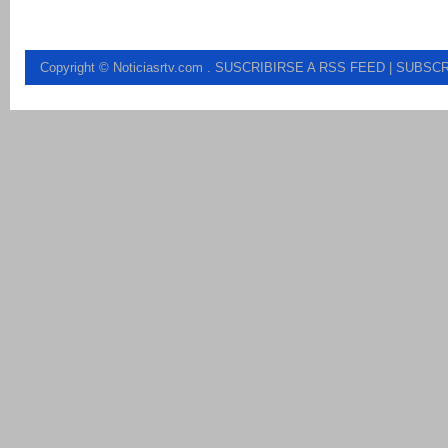
Copyright © Noticiasrtv.com
.
SUSCRIBIRSE A RSS FEED
| SUBSCR