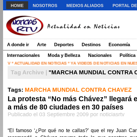
HOME
NOSOTROS
MEDIOS ALIADOS
PORTAL DE
A donde ir
Arte
Deportes
Destinos
Economía
Internacionales
Moda y Belleza
Nacionales
Política
RTV * ACTUALIDAD EN NOTICIAS * YA VIDEOS DE NOTICIAS EN NU
Tag Archive |
"MARCHA MUNDIAL CONTRA 
Tags:
MARCHA MUNDIAL CONTRA CHAVEZ
La protesta “No más Chávez” llegará e
a más de 80 ciudades en 30 países
Publicado el 03 Septiembre 2009 por noticiasrtv
“El famoso ‘¿Por qué no te callas?’ que el rey Juan Ca