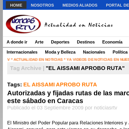
HOME
NOSOTROS
MEDIOS ALIADOS
PORTAL DE
A donde ir
Arte
Deportes
Destinos
Economía
Internacionales
Moda y Belleza
Nacionales
Política
RTV * ACTUALIDAD EN NOTICIAS * YA VIDEOS DE NOTICIAS EN NU
Tag Archive |
"EL AISSAMI APROBO RUTA"
Tags:
EL AISSAMI APROBO RUTA
Autorizadas y fijadas rutas de las mar
este sábado en Caracas
Publicado el 03 Septiembre 2009 por noticiasrtv
El Ministro del Poder Popular para Relaciones Interiores y 