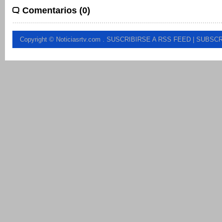
Comentarios (0)
Copyright © Noticiasrtv.com
.
SUSCRIBIRSE A RSS FEED
| SUBSCR