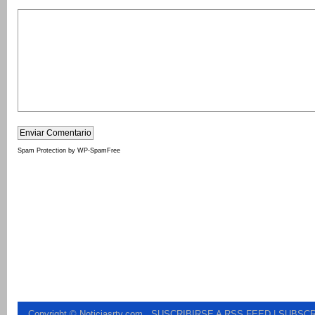
Spam Protection by WP-SpamFree
Copyright © Noticiasrtv.com
.
SUSCRIBIRSE A RSS FEED
| SUBSCR