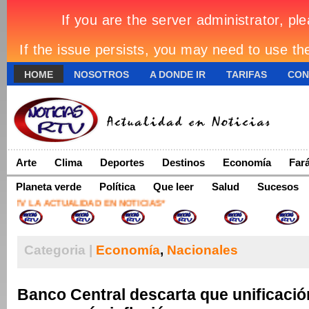
HOME
NOSOTROS
A DONDE IR
TARIFAS
CON
Arte
Clima
Deportes
Destinos
Economía
Far
Planeta verde
Política
Que leer
Salud
Sucesos
RTV LA ACTUALIDAD EN NOTICIAS*
Categoria |
Economía
,
Nacionales
Banco Central descarta que unificació