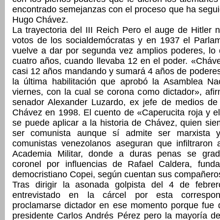
encontrado semejanzas con el proceso que ha segui
Hugo Chávez.
La trayectoria del III Reich Pero el auge de Hitler 
votos de los socialdemócratas y en 1937 el Parla
vuelve a dar por segunda vez amplios poderes, lo 
cuatro años, cuando llevaba 12 en el poder. «Cháv
casi 12 años mandando y sumará 4 años de poderes
la última habilitación que aprobó la Asamblea Nac
viernes, con la cual se corona como dictador», af
senador Alexander Luzardo, ex jefe de medios d
Chávez en 1998. El cuento de «Caperucita roja y e
se puede aplicar a la historia de Chávez, quien s
ser comunista aunque sí admite ser marxista y 
comunistas venezolanos aseguran que infiltraron
Academia Militar, donde a duras penas se grad
coronel por influencias de Rafael Caldera, funda
democristiano Copei, según cuentan sus compañero
Tras dirigir la asonada golpista del 4 de febr
entrevistado en la cárcel por esta correspo
proclamarse dictador en ese momento porque fue d
presidente Carlos Andrés Pérez pero la mayoría de