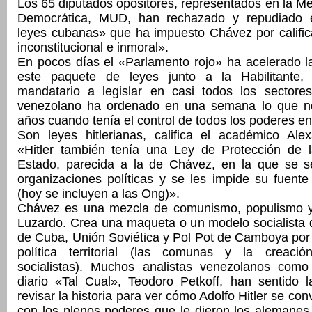
Los 65 diputados opositores, representados en la M
Democrática, MUD, han rechazado y repudiado 
leyes cubanas» que ha impuesto Chávez por califica
inconstitucional e inmoral».
En pocos días el «Parlamento rojo» ha acelerado l
este paquete de leyes junto a la Habilitante, 
mandatario a legislar en casi todos los sectores
venezolano ha ordenado en una semana lo que no
años cuando tenía el control de todos los poderes e
Son leyes hitlerianas, califica el académico Ale
«Hitler también tenía una Ley de Protección de 
Estado, parecida a la de Chávez, en la que se s
organizaciones políticas y se les impide su fuente
(hoy se incluyen a las Ong)».
Chávez es una mezcla de comunismo, populismo y
Luzardo. Crea una maqueta o un modelo socialista 
de Cuba, Unión Soviética y Pol Pot de Camboya por
política territorial (las comunas y la creaci
socialistas). Muchos analistas venezolanos como 
diario «Tal Cual», Teodoro Petkoff, han sentido l
revisar la historia para ver cómo Adolfo Hitler se conv
con los plenos poderes que le dieron los alemanes