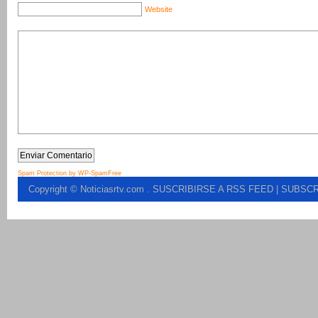
Website
Spam Protection by WP-SpamFree
Copyright © Noticiasrtv.com
.
SUSCRIBIRSE A RSS FEED
| SUBSCR