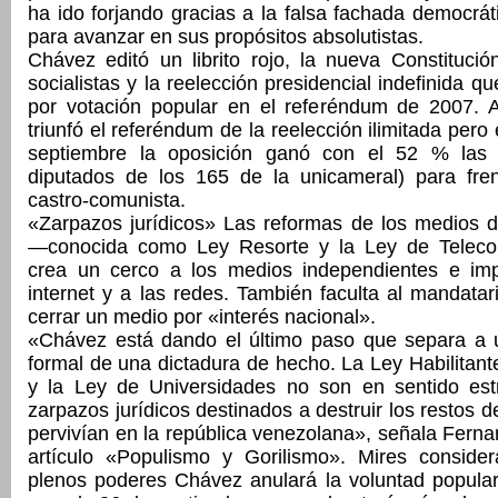
ha ido forjando gracias a la falsa fachada democrá
para avanzar en sus propósitos absolutistas.
Chávez editó un librito rojo, la nueva Constituci
socialistas y la reelección presidencial indefinida q
por votación popular en el referéndum de 2007. A
triunfó el referéndum de la reelección ilimitada pero
septiembre la oposición ganó con el 52 % las l
diputados de los 165 de la unicameral) para fre
castro-comunista.
«Zarpazos jurídicos» Las reformas de los medios 
—conocida como Ley Resorte y la Ley de Telec
crea un cerco a los medios independientes e im
internet y a las redes. También faculta al mandatari
cerrar un medio por «interés nacional».
«Chávez está dando el último paso que separa a
formal de una dictadura de hecho. La Ley Habilitante
y la Ley de Universidades no son en sentido estr
zarpazos jurídicos destinados a destruir los restos 
pervivían en la república venezolana», señala Fern
artículo «Populismo y Gorilismo». Mires consid
plenos poderes Chávez anulará la voluntad popular