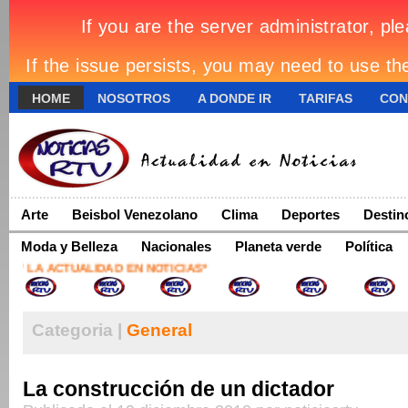
HOME
NOSOTROS
A DONDE IR
TARIFAS
CON
Arte
Beisbol Venezolano
Clima
Deportes
Destin
Moda y Belleza
Nacionales
Planeta verde
Política
LA ACTUALIDAD EN NOTICIAS*
Categoria |
General
La construcción de un dictador