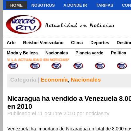
HOME
NOSOTROS
A DONDE IR
TARIFAS
CON
Arte
Beisbol Venezolano
Clima
Deportes
Destin
Moda y Belleza
Nacionales
Planeta verde
Política
TV LA ACTUALIDAD EN NOTICIAS*
Categoria |
Economía
,
Nacionales
Nicaragua ha vendido a Venezuela 8.00
en 2010
Publicado el 11 octubre 2010 por noticiasrtv
Venezuela ha importado de Nicaragua un total de 8.000 nov