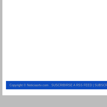
Copyright © Noticiasrtv.com
.
SUSCRIBIRSE A RSS FEED
| SUBSCR