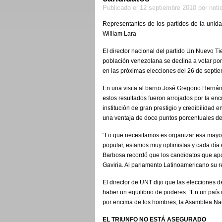
Publicado el 12 septiembre 2010 por notic
Representantes de los partidos de la unid
William Lara
El director nacional del partido Un Nuevo 
población venezolana se declina a votar po
en las próximas elecciones del 26 de septie
En una visita al barrio José Gregorio Herná
estos resultados fueron arrojados por la enc
institución de gran prestigio y credibilidad
una ventaja de doce puntos porcentuales de 
“Lo que necesitamos es organizar esa mayoría
popular, estamos muy optimistas y cada día 
Barbosa recordó que los candidatos que apo
Gaviria. Al parlamento Latinoamericano su 
El director de UNT dijo que las elecciones 
haber un equilibrio de poderes. “En un país 
por encima de los hombres, la Asamblea Naci
EL TRIUNFO NO ESTÁ ASEGURADO