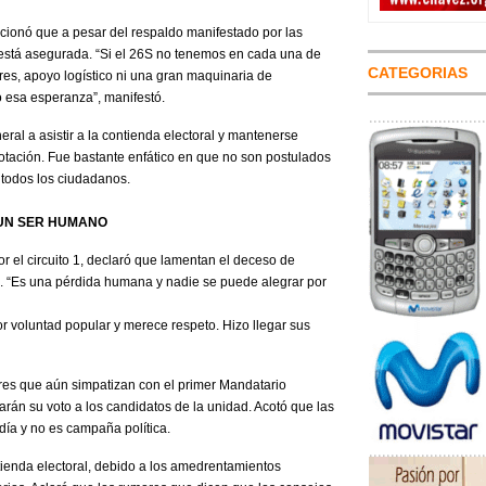
cionó que a pesar del respaldo manifestado por las
está asegurada. “Si el 26S no tenemos en cada una de
CATEGORIAS
res, apoyo logístico ni una gran maquinaria de
o esa esperanza”, manifestó.
eral a asistir a la contienda electoral y mantenerse
votación. Fue bastante enfático en que no son postulados
e todos los ciudadanos.
 UN SER HUMANO
r el circuito 1, declaró que lamentan el deceso de
o. “Es una pérdida humana y nadie se puede alegrar por
or voluntad popular y merece respeto. Hizo llegar sus
ores que aún simpatizan con el primer Mandatario
arán su voto a los candidatos de la unidad. Acotó que las
día y no es campaña política.
tienda electoral, debido a los amedrentamientos