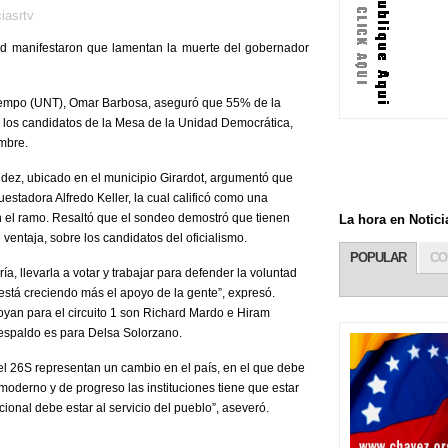
iasrtv
ad manifestaron que lamentan la muerte del gobernador
Tiempo (UNT), Omar Barbosa, aseguró que 55% de la
r los candidatos de la Mesa de la Unidad Democrática,
mbre.
ndez, ubicado en el municipio Girardot, argumentó que
uestadora Alfredo Keller, la cual calificó como una
 en el ramo. Resaltó que el sondeo demostró que tienen
La hora en Noti
ventaja, sobre los candidatos del oficialismo.
POPULAR
CO
, llevarla a votar y trabajar para defender la voluntad
está creciendo más el apoyo de la gente”, expresó.
yan para el circuito 1 son Richard Mardo e Hiram
respaldo es para Delsa Solorzano.
del 26S representan un cambio en el país, en el que debe
moderno y de progreso las instituciones tiene que estar
onal debe estar al servicio del pueblo”, aseveró.