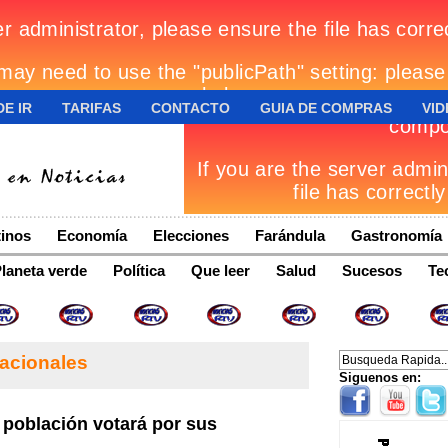
E IR
TARIFAS
CONTACTO
GUIA DE COMPRAS
VID
inos
Economía
Elecciones
Farándula
Gastronomía
laneta verde
Política
Que leer
Salud
Sucesos
Te
acionales
Siguenos en:
población votará por sus