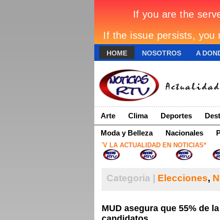
HOME
NOSOTROS
A DOND
Arte
Clima
Deportes
Dest
Moda y Belleza
Nacionales
P
*NOTICIAS RTV LA ACTUALIDAD EN NOTICIAS*
Categoria |
Elecciones
,
N
MUD asegura que 55% de la 
candidatos