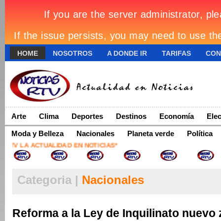
HOME
NOSOTROS
A DONDE IR
TARIFAS
CON
Arte
Clima
Deportes
Destinos
Economía
Ele
Moda y Belleza
Nacionales
Planeta verde
Política
TV LA ACTUALIDAD EN NOTICIAS*
Categoria |
Nacionales
Reforma a la Ley de Inquilinato nuevo