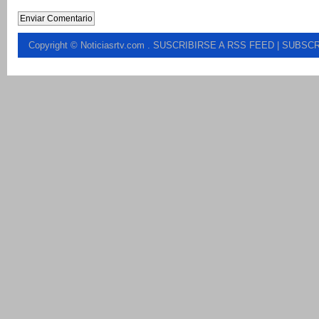
Copyright © Noticiasrtv.com
.
SUSCRIBIRSE A RSS FEED
| SUBSCR