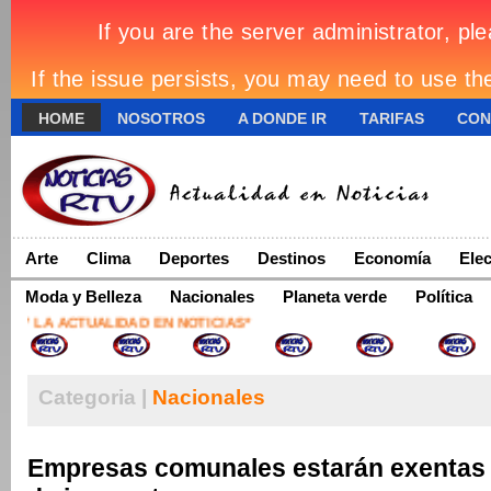
HOME
NOSOTROS
A DONDE IR
TARIFAS
CON
Arte
Clima
Deportes
Destinos
Economía
Ele
Moda y Belleza
Nacionales
Planeta verde
Política
 LA ACTUALIDAD EN NOTICIAS*
Categoria |
Nacionales
Empresas comunales estarán exentas 