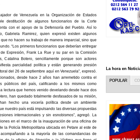
v
bajador de Venezuela en la Organización de Estados
le destitución de algunos funcionarios de la Corte
nta con el apoyo de la Defensoría del Pueblo. Así lo
lo, Gabriela Ramirez, quien expresó existen algunos
 que no hacen su trabajo de manera imparcial, sino que
mundo. “Los primeros funcionarios que deberían entregar
ad de Expresión, Frank La Rue y su par en la Comisión
, Catalina Botero, sencillamente porque son actores
fiesta parcialidad política y están generando presión
La hora en Noti
ectoral del 26 de septiembre aquí en Venezuela”, expresó.
cionados, desde hace 2 años han arremetido contra el
POPULAR
CO
s públicos del país, calificando a los mismos como
una lectura que hemos venido develando desde hace dos
otero, han quedado totalmente desfasados de su misión,
han hecho una vocería política desde un ambiente
que nuestro país está impulsando las diversas propuestas
esiones internacionales y sin esnobismos”, agregó. La
ciones en el marco de la inauguración de una oficina de
e la Policía Metropolitana ubicada en Petare al este de
á acompañando a la mayoría de las comandancias de