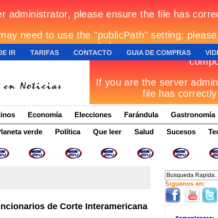
E IR
TARIFAS
CONTACTO
GUIA DE COMPRAS
VID
inos
Economía
Elecciones
Farándula
Gastronomía
laneta verde
Política
Que leer
Salud
Sucesos
Te
Siguenos en:
funcionarios de Corte Interamericana