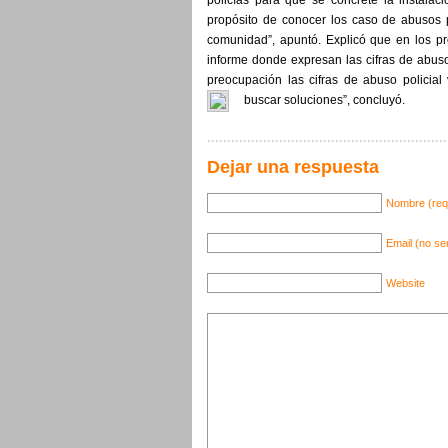
policías para que se concrete la instalaci
propósito de conocer los caso de abusos p
comunidad”, apuntó. Explicó que en los p
informe donde expresan las cifras de abuso
preocupación las cifras de abuso policia
buscar soluciones”, concluyó.
Dejar una respuesta
Nombre (req
Email (no se
Website