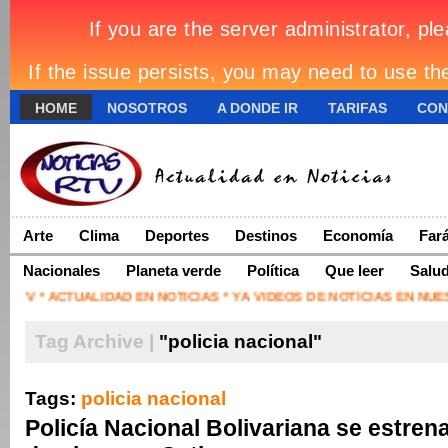
HOME
NOSOTROS
A DONDE IR
TARIFAS
CON
HORÓSCOPO
ARCHIVOS
Arte
Clima
Deportes
Destinos
Economía
Far
Nacionales
Planeta verde
Política
Que leer
Salu
TV * ACTUALIDAD EN NOTICIAS * YA VIDEOS DE NOTICIAS EN NUE
Tag Archive |
"policia nacional"
Tags:
policia nacional
Policía Nacional Bolivariana se estren