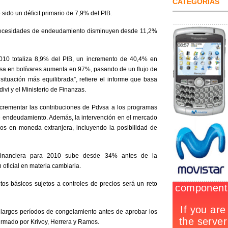
CATEGORIAS
 sido un déficit primario de 7,9% del PIB.
s necesidades de endeudamiento disminuyen desde 11,2%
 2010 totaliza 8,9% del PIB, un incremento de 40,4% en
vsa en bolívares aumenta en 97%, pasando de un flujo de
 situación más equilibrada”, refiere el informe que basa
divi y el Ministerio de Finanzas.
ncrementar las contribuciones de Pdvsa a los programas
 de endeudamiento. Además, la intervención en el mercado
os en moneda extranjera, incluyendo la posibilidad de
s Financiera para 2010 sube desde 34% antes de la
 oficial en materia cambiaria.
os básicos sujetos a controles de precios será un reto
largos períodos de congelamiento antes de aprobar los
firmado por Krivoy, Herrera y Ramos.