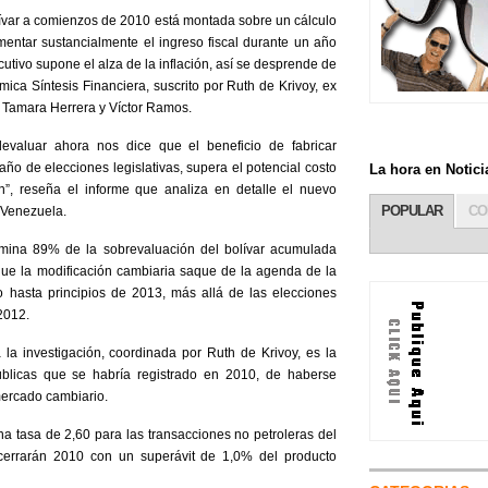
lívar a comienzos de 2010 está montada sobre un cálculo
ementar sustancialmente el ingreso fiscal durante un año
cutivo supone el alza de la inflación, así se desprende de
mica Síntesis Financiera, suscrito por Ruth de Krivoy, ex
 Tamara Herrera y Víctor Ramos.
evaluar ahora nos dice que el beneficio de fabricar
 año de elecciones legislativas, supera el potencial costo
La hora en Noti
ón”, reseña el informe que analiza en detalle el nuevo
POPULAR
CO
 Venezuela.
limina 89% de la sobrevaluación del bolívar acumulada
ue la modificación cambiaria saque de la agenda de la
o hasta principios de 2013, más allá de las elecciones
2012.
 la investigación, coordinada por Ruth de Krivoy, es la
públicas que se habría registrado en 2010, de haberse
mercado cambiario.
na tasa de 2,60 para las transacciones no petroleras del
 cerrarán 2010 con un superávit de 1,0% del producto