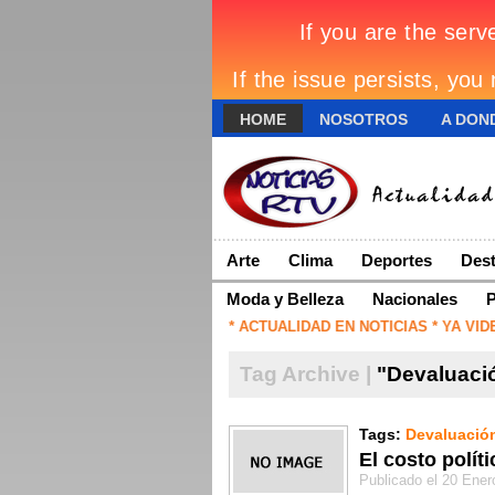
HOME
NOSOTROS
A DOND
Arte
Clima
Deportes
Dest
Moda y Belleza
Nacionales
P
NOTICIAS RTV * ACTUALIDAD EN NOTICIAS * YA VIDEOS 
Tag Archive |
"Devaluaci
Tags:
Devaluació
El costo polít
Publicado el 20 Ener