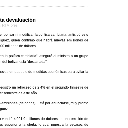
rta devaluación
as RTV pres
bolívar ni modificar la política cambiaria, anticipó este
dríguez, quien confirmó que habrá nuevas emisiones de
00 millones de dólares.
n la política cambiaria”, aseguró el ministro a un grupo
 del bolívar está “descartada”.
jueves un paquete de medidas económicas para evitar la
 registró un retroceso de 2,4% en el segundo trimestre de
er semestre de este año.
as emisiones (de bonos). Está por anunciarse, muy pronto
íguez.
 vendió 4.991,9 millones de dólares en una emisión de
 superior a la oferta, lo cual muestra la escasez de