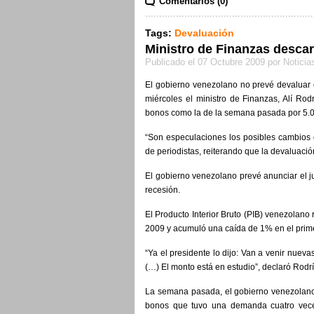
Comentarios (0)
Tags:
Devaluación
Ministro de Finanzas desca
Publicado el 07 Octubre 2009 por Notici
El gobierno venezolano no prevé devaluar el 
miércoles el ministro de Finanzas, Alí Ro
bonos como la de la semana pasada por 5.0
“Son especulaciones los posibles cambios e
de periodistas, reiterando que la devaluación
El gobierno venezolano prevé anunciar el 
recesión.
El Producto Interior Bruto (PIB) venezolano
2009 y acumuló una caída de 1% en el prim
“Ya el presidente lo dijo: Van a venir nuev
(…) El monto está en estudio”, declaró Rodr
La semana pasada, el gobierno venezolano
bonos que tuvo una demanda cuatro veces