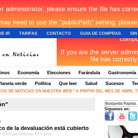
E IR
TARIFAS
CONTACTO
GUIA DE COMPRAS
SIN
inos
Economía
Elecciones
Farándula
Gastronomía
laneta verde
Política
Que leer
Salud
Sucesos
Te
DE NOTICIAS EN NUESTRA WEB * A PARTIR DEL MES DE ABRIL TRA
ón"
Siguenos en:
n
ico de la devaluación está cubierto
o 2010 por Noticias RTV pres