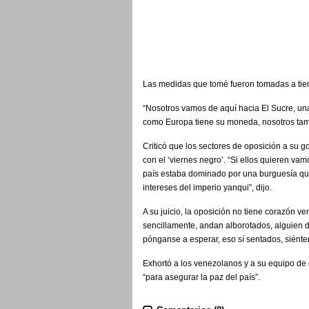
Las medidas que tomé fueron tomadas a tiemp
“Nosotros vamos de aquí hacia El Sucre, un
como Europa tiene su moneda, nosotros tam
Criticó que los sectores de oposición a su 
con el ‘viernes negro’. “Si ellos quieren va
país estaba dominado por una burguesía que 
intereses del imperio yanqui”, dijo.
A su juicio, la oposición no tiene corazón 
sencillamente, andan alborotados, alguien 
pónganse a esperar, eso sí sentados, siénte
Exhortó a los venezolanos y a su equipo de go
“para asegurar la paz del país”.