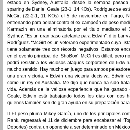
estado en Sydney, Australia, desde la semana pasada
sparring de Daniel Geale (23-1, 14 KOs). Rodríguez se es
McGirt (22-2-1, 11 KOs) el 5 de noviembre en Fargo, N
entrenando para pelear contra el ex campeón de peso med
Karmazin en una eliminatoria por el título mediano el
Sydney. “Es un gran paso adelante para Edwin”, dijo Larr
Rodríguez. “McGirt es un veterano experimentado cuya lis
tiene solamente tres con récords negativos. Estamos enc
en el evento principal de ‘ShoBox’. McGirt es difícil, pero 
podrá resistir a los viciosos ataques corporales de Edwin
mucho sentido. Hay mucho en juego para ambos peleadore
una gran victoria, y Edwin una victoria decisiva. Edwin e
como un rey en Australia. Me dijo que nunca ha sido trat
vida. Además de la valiosa experiencia que ha ganado 
Geale, Edwin está trabajando todos los días con dos h
quienes también son de gran ayuda en su preparación para 
 El peso pluma Mikey García, uno de los principales con
Rank, regresará el 11 de diciembre para encabezar el “To
Deportes) contra un oponente a ser determinado en México