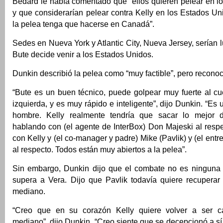
Bedard le había comentado que “ellos quieren pelear en l
y que considerarían pelear contra Kelly en los Estados U
la pelea tenga que hacerse en Canadá”.
Sedes en Nueva York y Atlantic City, Nueva Jersey, serían l
Bute decide venir a los Estados Unidos.
Dunkin describió la pelea como “muy factible”, pero reconoc
“Bute es un buen técnico, puede golpear muy fuerte al c
izquierda, y es muy rápido e inteligente”, dijo Dunkin. “Es
hombre. Kelly realmente tendría que sacar lo mejor 
hablando con (el agente de InterBox) Don Majeski al resp
con Kelly y (el co-manager y padre) Mike (Pavlik) y (el ent
al respecto. Todos están muy abiertos a la pelea”.
Sin embargo, Dunkin dijo que el combate no es ninguna g
supera a Vera. Dijo que Pavlik todavía quiere recuperar 
mediano.
“Creo que en su corazón Kelly quiere volver a ser
mediano”, dijo Dunkin. “Creo siente que se decepcionó a sí