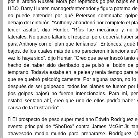
por el árbitro Russell Mora por repetidos golpes bajos en l
HBO. Barry Hunter, manager/entrenador y figura paterna de
no puede entender por qué Peterson continuaba golp
debajo del cinturón. “Anthony abandonó por completo el pl
tercer asalto”, dijo Hunter. “Ríos fue mecánico y no 
laterales. No quiero faltarle el respeto, pero debería haber s
para Anthony con el plan que teníamos”. Entonces, ¿qué 
bajos, de los cuales más de uno parecieron intencionales?
vez lo haya sido”, dijo Hunter. “Creo que se enfrascó tanto 
hecho de haber sido derribado que pulsó el botón de 
temprano. Todavía estaba en la pelea y tenía tiempo para r
que se quebró psicológicamente. Por alguna razón, no lo 
después de ser golpeado, todos los planes se fueron por 
(los golpes bajos) no fueron intencionales. Para mí, pe
estaba sentado ahí, creo que uno de ellos podría haber s
causa de la frustración”.
 El prospecto de peso súper mediano Edwin Rodríguez s
evento principal de “ShoBox” contra James McGirt Jr. ta
atravesado medio mundo para prepararse. Rodríguez (