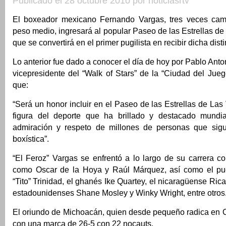
Publicado el 28 octubre 2010 por noticiasrtv
El boxeador mexicano Fernando Vargas, tres veces ca
peso medio, ingresará al popular Paseo de las Estrellas de
que se convertirá en el primer pugilista en recibir dicha disti
Lo anterior fue dado a conocer el día de hoy por Pablo Anto
vicepresidente del “Walk of Stars” de la “Ciudad del Jue
que:
“Será un honor incluir en el Paseo de las Estrellas de La
figura del deporte que ha brillado y destacado mundia
admiración y respeto de millones de personas que sigu
boxística”.
“El Feroz” Vargas se enfrentó a lo largo de su carrera c
como Oscar de la Hoya y Raúl Márquez, así como el pue
“Tito” Trinidad, el ghanés Ike Quartey, el nicaragüense Ric
estadounidenses Shane Mosley y Winky Wright, entre otros
El oriundo de Michoacán, quien desde pequeño radica en Cal
con una marca de 26-5 con 22 nocauts.