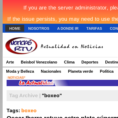
HOME
NOSOTROS
A DONDE IR
TARIFAS
CON
Arte
Beisbol Venezolano
Clima
Deportes
Destin
Moda y Belleza
Nacionales
Planeta verde
Política
Tag Archive |
"boxeo"
Tags:
boxeo