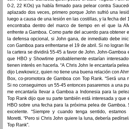
0-2, 22 KOs) ya había firmado para pelear contra Sauced
aplazado dos veces, primero porque John sufrió una lesi
luego a causa de una lesión en las costillas, y la fecha del
encontraba dentro del marco de tiempo en el que la A
enfrente a Gamboa. Como parte del acuerdo para obtener e
la defensa opcional, si John gana, de inmediato debe ini
con Gamboa para enfrentarse el 19 de abril. Si no logran ll
la cartera se dividirá 55-45 a favor de John. John-Gamboa 
que HBO y Showtime probablemente estarían interesado
tienen interés en hacerla. “A Chris John le encantaría pele
dijo Lewkowicz, quien no tiene una buena relación con Ah
Box, co-promotora de Gamboa con Top Rank. “Será una neg
Si no conseguimos un 55-45 entonces pasaremos a una puja
me encantaría llevar a Gamboa a Indonesia para la pelea”
Top Rank dijo que su parte también está interesada y que
HBO sobre una fecha para la próxima pelea de Gamboa. S
excelente. “Siempre y cuando tenga sentido, estamos i
Moretti. “Pero si Chris John quiere la luna, debería pedírs
Top Rank”.