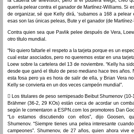
la cadena de televisión, pero si él pudiera elegir, creo q
querría pelear contra el ganador de Martínez-Williams. Si e
de organizar, sé que Kelly dirá, ‘subamos a 168 a pelear 
esas son las únicas peleas, Bute y el ganador (de Martínez-W
Contra quien sea que Pavlik pelee después de Vera, Loe
otro título mundial.
“No quiero faltarle el respeto a la tarjeta porque es un espe
cual estar asociados, pero no queremos estar en una tarjeta
Loew sobre la cartelera del 13 de noviembre. “Kelly ha sid
desde que ganó el título de peso mediano hace tres años.
esta fosa pero ya es hora de salir de ella, y Brian Vera n
Kelly se convierta en un dos veces campeón mundial”.
 Los titulares de peso semipesado Beibut Shumenov (10-1
Brähmer (36-2, 29 KOs) están cerca de acordar un combat
según le comentaron a ESPN.com los promotores Dan Goo
“Lo estamos discutiendo con ellos”, dijo Goosen, 
Shumenov. “Siempre tienes una pelea interesante cuando
campeones”. Shumenov, de 27 años, quien ahora vive e