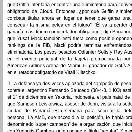
que Griffin intentaría encontrar una eliminatoria para conver
obligatorio de Cloud. Entonces, ¿por qué Griffin simpl
combate titular ahora en lugar de tener que ganar una 
conseguir la misma pelea en el futuro? “Él va a perder 
ganaría más dinero como retador obligatorio”, dijo Bonanni.
que Yusaf Mack también está fuera como posible oponen
rankings de la FIB, Mack podría terminar enfrentándos
eliminatoria. Los pesos pesados Odlanier Solis y Ray Aus
en el evento principal de la tarjeta promocionada po
American Airlines Arena de Miami. El ganador de Solís-Au
en el retador obligatorio de Vitali Klitschko.
 La defensa ya dos veces aplazada del campeón de peso
contra el argentino Fernando Saucedo (38-4-3, 1 KO) est
el 1° de diciembre en Yakarta, Indonesia, el país natal d
que Sampson Lewkowicz, asesor de John, visitara la sed
ciudad de Panamá esta semana para solicitar la def
persona. La AMB, que accedió a la petición, le había or
denominado “súper campeón” de la organización, que inici
con Yuriorkis Gamboa, quien posee el título “regular”. Sin 