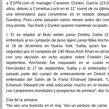
a ESPN.com el manager Cameron Dunkin. García (23-0
años, detuvo a Cornelius Lock en el 11° round de su últim
una eliminatoria para convertirse en el retador obligat
Gamboa. Pero como pasarán varios meses antes del comb
muy pronto, Top Rank y Dunkin quieren mantener ocupado 
 El ex retador al título welter junior Dmitriy Salita (
enfrentará al ex campeón de peso ligero junior Mike Anch
el 16 de diciembre en Nueva York. Salita, quien fu
segundos por el campeón de 140 libras Amir Khan en dicie
con una decisión en ocho asaltos sobre Franklin G
septiembre. Anchondo fue noqueado en el cuarto r
Hernández el 17 de septiembre. Salita y el entrenador 
pasado parte del campo de entrenamiento en Detroit t
entrenador del Salón de la Fama Emanuel Steward. “L
Emanuel Steward me está educando mucho en el boxeo, 
con campeones mundiales y prospectos de primera”, dijo Sa
Cita de la semana
“No veo una leyenda en el ring. Veo un pedazo de carne, 