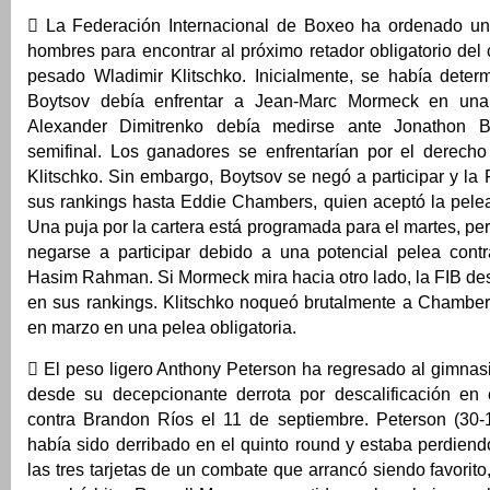
 La Federación Internacional de Boxeo ha ordenado un
hombres para encontrar al próximo retador obligatorio de
pesado Wladimir Klitschko. Inicialmente, se había dete
Boytsov debía enfrentar a Jean-Marc Mormeck en una
Alexander Dimitrenko debía medirse ante Jonathon 
semifinal. Los ganadores se enfrentarían por el derecho
Klitschko. Sin embargo, Boytsov se negó a participar y la
sus rankings hasta Eddie Chambers, quien aceptó la pele
Una puja por la cartera está programada para el martes, p
negarse a participar debido a una potencial pelea con
Hasim Rahman. Si Mormeck mira hacia otro lado, la FIB d
en sus rankings. Klitschko noqueó brutalmente a Chambers
en marzo en una pelea obligatoria.
 El peso ligero Anthony Peterson ha regresado al gimnas
desde su decepcionante derrota por descalificación en 
contra Brandon Ríos el 11 de septiembre. Peterson (30-
había sido derribado en el quinto round y estaba perdien
las tres tarjetas de un combate que arrancó siendo favorito