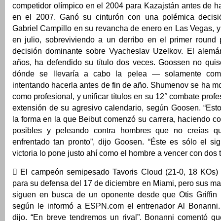
competidor olímpico en el 2004 para Kazajstán antes de h
en el 2007. Ganó su cinturón con una polémica decisió
Gabriel Campillo en su revancha de enero en Las Vegas, y
en julio, sobreviviendo a un derribo en el primer round 
decisión dominante sobre Vyacheslav Uzelkov. El alemá
años, ha defendido su título dos veces. Goossen no quis
dónde se llevaría a cabo la pelea — solamente com
intentando hacerla antes de fin de año. Shumenov se ha m
como profesional, y unificar títulos en su 12° combate prof
extensión de su agresivo calendario, según Goosen. “Esto
la forma en la que Beibut comenzó su carrera, haciendo c
posibles y peleando contra hombres que no creías q
enfrentado tan pronto”, dijo Goosen. “Éste es sólo el si
victoria lo pone justo ahí como el hombre a vencer con dos tí
 El campeón semipesado Tavoris Cloud (21-0, 18 KOs) 
para su defensa del 17 de diciembre en Miami, pero sus m
siguen en busca de un oponente desde que Otis Griffin 
según le informó a ESPN.com el entrenador Al Bonanni. “
dijo. “En breve tendremos un rival”. Bonanni comentó qu