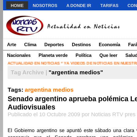
HOME
NOSOTROS
A DONDE IR
TARIFAS
CON
Arte
Clima
Deportes
Destinos
Economía
Far
Nacionales
Planeta verde
Política
Que leer
Salu
ACTUALIDAD EN NOTICIAS * YA VIDEOS DE NOTICIAS EN NUESTRA 
Tag Archive |
"argentina medios"
Tags:
argentina medios
Senado argentino aprueba polémica L
Audiovisuales
Publicado el 10 Octubre 2009 por Noticias RTV pres
El Gobierno argentino se apuntó este sábado una clara vi