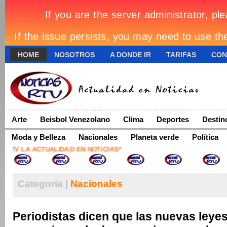
HOME
NOSOTROS
A DONDE IR
TARIFAS
CON
Arte
Beisbol Venezolano
Clima
Deportes
Destin
Moda y Belleza
Nacionales
Planeta verde
Política
TV LA ACTUALIDAD EN NOTICIAS*
Categoria |
Nacionales
Periodistas dicen que las nuevas leye