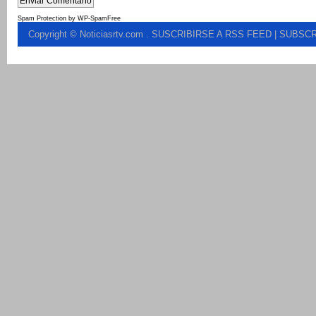
Spam Protection by WP-SpamFree
Copyright © Noticiasrtv.com
.
SUSCRIBIRSE A RSS FEED
| SUBSCR