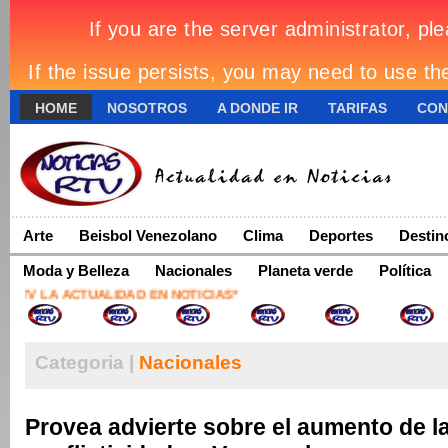
HOME
NOSOTROS
A DONDE IR
TARIFAS
CON
Arte
Beisbol Venezolano
Clima
Deportes
Destin
Moda y Belleza
Nacionales
Planeta verde
Política
TV LA ACTUALIDAD EN NOTICIAS*
Categoria |
Nacionales
Provea advierte sobre el aumento de l