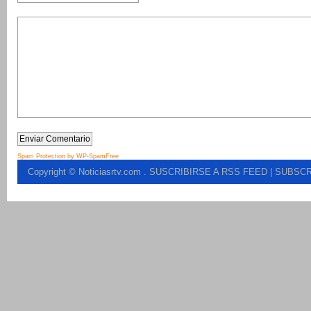
Spam Protection by WP-SpamFree
Copyright © Noticiasrtv.com
.
SUSCRIBIRSE A RSS FEED
| SUBSCR