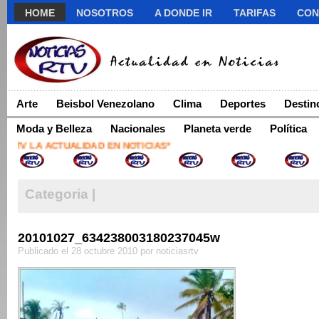
HOME
NOSOTROS
A DONDE IR
TARIFAS
CON
Arte
Beisbol Venezolano
Clima
Deportes
Destin
Moda y Belleza
Nacionales
Planeta verde
Política
RTV LA ACTUALIDAD EN NOTICIAS*
Categoria |
20101027_634238003180237045w
Publicado el 28 octubre 2010 por noticiasrtv