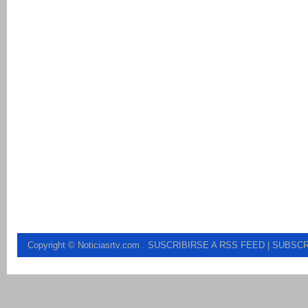
Copyright © Noticiasrtv.com
.
SUSCRIBIRSE A RSS FEED
| SUBSCR