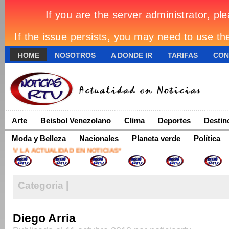
HOME
NOSOTROS
A DONDE IR
TARIFAS
CON
Arte
Beisbol Venezolano
Clima
Deportes
Destin
Moda y Belleza
Nacionales
Planeta verde
Política
TV LA ACTUALIDAD EN NOTICIAS*
Categoria |
Diego Arria