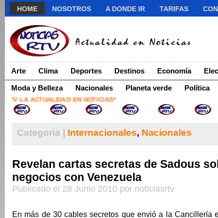
HOME
NOSOTROS
A DONDE IR
TARIFAS
CON
Arte
Clima
Deportes
Destinos
Economía
Ele
Moda y Belleza
Nacionales
Planeta verde
Política
TV LA ACTUALIDAD EN NOTICIAS*
Categoria |
Internacionales
,
Nacionales
Revelan cartas secretas de Sadous so
negocios con Venezuela
Publicado el 28 Junio 2010 por noticiasrtv
En más de 30 cables secretos que envió a la Cancillería 