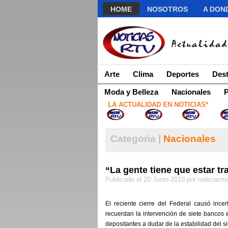
HOME
NOSOTROS
A DOND
Arte
Clima
Deportes
Dest
Moda y Belleza
Nacionales
P
*NOTICIAS RTV LA ACTUALIDAD EN NOTICIAS*
Categoria |
Nacionales
“La gente tiene que estar tr
Publicado el 20 Junio 2010 por noticiasrt
El reciente cierre del Federal causó ince
recuerdan la intervención de siete bancos 
depositantes a dudar de la estabilidad del s