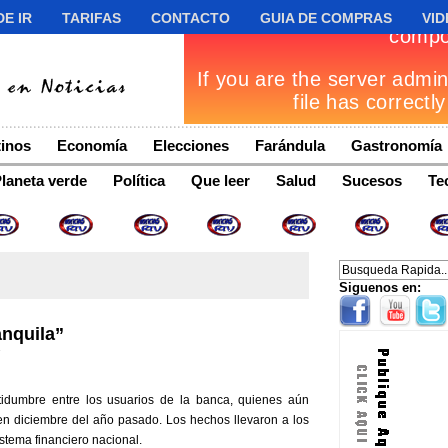
E IR
TARIFAS
CONTACTO
GUIA DE COMPRAS
VID
inos
Economía
Elecciones
Farándula
Gastronomía
laneta verde
Política
Que leer
Salud
Sucesos
Te
Siguenos en:
anquila”
v
rtidumbre entre los usuarios de la banca, quienes aún
en diciembre del año pasado. Los hechos llevaron a los
istema financiero nacional.