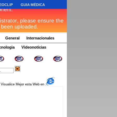
EOCLIP
GUIA MÉDICA
General
Internacionales
cnologia
Videonoticias
Visualice Mejor esta Web en :