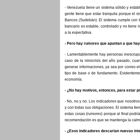
- Venezuela tiene un sistema sólido y establ
gente tiene que estar tranquila porque el 
Bancos (Sudebán). El sistema cumple con to
bancario es estable, controlado y no tiene 
a la expectativa.
- Pero hay rumores que apuntan a que h
- Lamentablemente hay personas inescrupu
caso de la minicrisis del año pasado, cua
generar informaciones, ya sea por correo e
tipo de base o de fundamento. Evidentement
economía.
- ¿No hay motivos, entonces, para estar 
- No, no y no. Los indicadores que nosotro
y con todas sus obligaciones. El sistema tie
estas cosas (rumores) porque al final podrí
recomendación es que se mantenga la calm
- ¿Esos indicadores descartan nuevas in