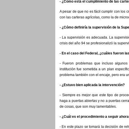
- ¿Cómo está el cumplimiento de las carte
A pesar de que no es fácil cumplir con los c
con las carteras agrícolas, como la de microc
- ¿Cómo definiría la supervisión de la Su
- La supervisión es adecuada. La supervisi
crisis del año 94 se profesionalizó la supervi
- En el caso del Federal, ¿cuáles fueron la
- Fueron problemas que incluso algunos
institución fue sometida a un plan específ
problema también con el encaje, pero era u
- ¿Estuvo bien aplicada la intervención?
- Siempre es mejor que este tipo de proce
haga a puertas abiertas y no a puertas cerr
de cosas, que son muy lamentables.
- ¿Cuál es el procedimiento a seguir ahor
- En este plazo se tomará la decisión de reha