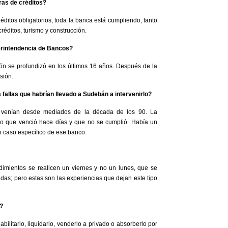
ras de créditos?
réditos obligatorios, toda la banca está cumpliendo, tanto
réditos, turismo y construcción.
perintendencia de Bancos?
ón se profundizó en los últimos 16 años. Después de la
sión.
s fallas que habrían llevado a Sudebán a intervenirlo?
 venían desde mediados de la década de los 90. La
ico que venció hace días y que no se cumplió. Había un
n caso específico de ese banco.
dimientos se realicen un viernes y no un lunes, que se
adas; pero estas son las experiencias que dejan este tipo
a?
bilitarlo, liquidarlo, venderlo a privado o absorberlo por