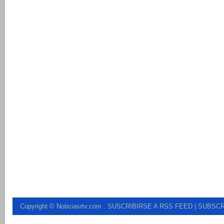
Copyright © Noticiasrtv.com
.
SUSCRIBIRSE A RSS FEED
| SUBSCR