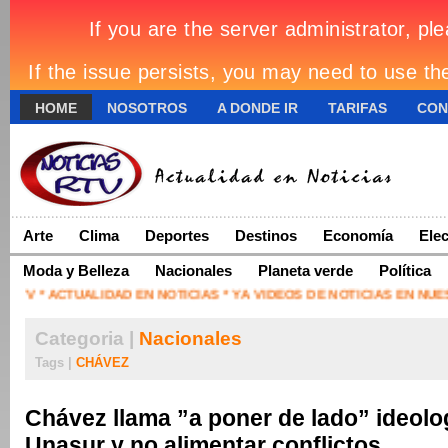
HOME
NOSOTROS
A DONDE IR
TARIFAS
CON
Arte
Clima
Deportes
Destinos
Economía
Ele
Moda y Belleza
Nacionales
Planeta verde
Política
TV * ACTUALIDAD EN NOTICIAS * YA VIDEOS DE NOTICIAS EN NUES
Categoria |
Nacionales
Tags |
CHÁVEZ
Chávez llama ”a poner de lado” ideolo
Unasur y no alimentar conflictos