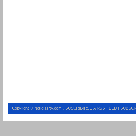
Copyright © Noticiasrtv.com
.
SUSCRIBIRSE A RSS FEED
| SUBSCR