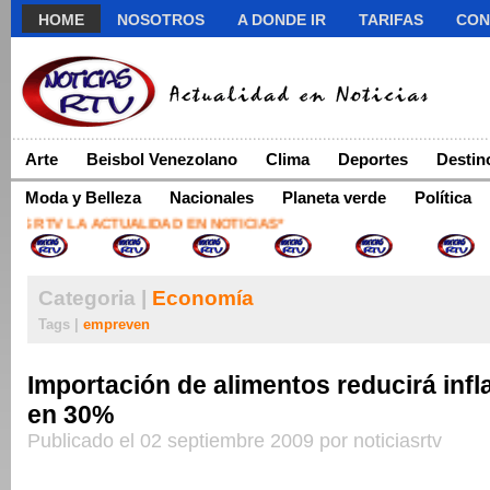
HOME
NOSOTROS
A DONDE IR
TARIFAS
CON
Arte
Beisbol Venezolano
Clima
Deportes
Destin
Moda y Belleza
Nacionales
Planeta verde
Política
S RTV LA ACTUALIDAD EN NOTICIAS*
Categoria |
Economía
Tags |
empreven
Importación de alimentos reducirá infl
en 30%
Publicado el 02 septiembre 2009 por noticiasrtv